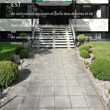
EST
At vero eos et accusam et justo duo dolores et ea
rebum.
Stet clita kasd gubergren, no sea takimata sanctus
est
At vero eos et accusam et justo duo dolores et ea
rebum.