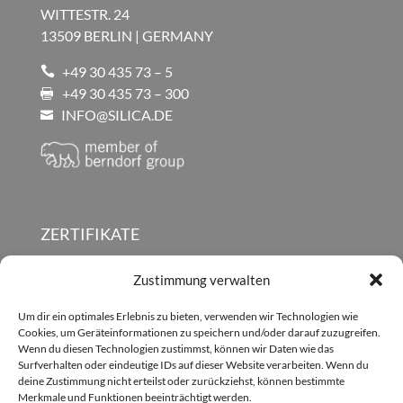
WITTESTR. 24
13509 BERLIN | GERMANY
+49 30 435 73 – 5

+49 30 435 73 – 300

INFO@SILICA.DE

ZERTIFIKATE
PRODUKTBROSCHÜREN
Zustimmung verwalten
NEUIGKEITEN (EN)
Um dir ein optimales Erlebnis zu bieten, verwenden wir Technologien wie
IMPRESSUM
Cookies, um Geräteinformationen zu speichern und/oder darauf zuzugreifen.
Wenn du diesen Technologien zustimmst, können wir Daten wie das
DATENSCHUTZ
Surfverhalten oder eindeutige IDs auf dieser Website verarbeiten. Wenn du
GESCHÄFTS­BEDINGUNGEN
deine Zustimmung nicht erteilst oder zurückziehst, können bestimmte
Merkmale und Funktionen beeinträchtigt werden.